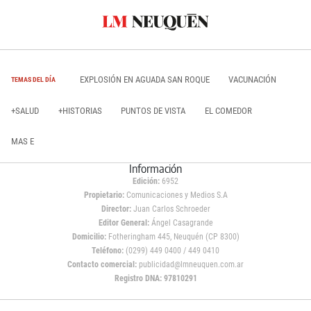
EXPLOSIÓN EN AGUADA SAN ROQUE
VACUNACIÓN
TEMAS DEL DÍA
+SALUD
+HISTORIAS
PUNTOS DE VISTA
EL COMEDOR
MAS E
Información
Edición:
6952
Propietario:
Comunicaciones y Medios S.A
Director:
Juan Carlos Schroeder
Editor General:
Ángel Casagrande
Domicilio:
Fotheringham 445, Neuquén (CP 8300)
Teléfono:
(0299) 449 0400 / 449 0410
Contacto comercial:
publicidad@lmneuquen.com.ar
Registro DNA: 97810291