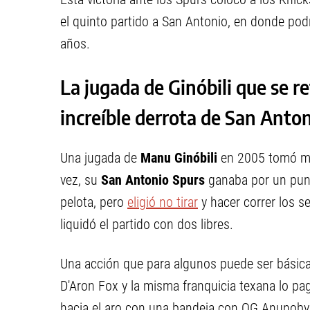
el quinto partido a San Antonio, en donde p
años.
La jugada de Ginóbili que se re
increíble derrota de San Anto
Una jugada de
Manu Ginóbili
en 2005 tomó má
vez, su
San Antonio Spurs
ganaba por un punto
pelota, pero
eligió no tirar
y hacer correr los s
liquidó el partido con dos libres.
Una acción que para algunos puede ser básica,
D'Aron Fox y la misma franquicia texana lo pag
hacia el aro con una bandeja con OG Anunoby 