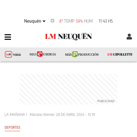
Neuquén
TEMP
HUM
11:43 HS
8°
59%
LA MAÑANA
Mariano Werner
28 DE ABRIL 2024 - 15:19
DEPORTES