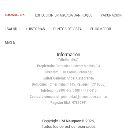
EXPLOSIÓN EN AGUADA SAN ROQUE
VACUNACIÓN
TEMAS DEL DÍA
+SALUD
+HISTORIAS
PUNTOS DE VISTA
EL COMEDOR
MAS E
Información
Edición:
6949
Propietario:
Comunicaciones y Medios S.A
Director:
Juan Carlos Schroeder
Editor General:
Ángel Casagrande
Domicilio:
Fotheringham 445, Neuquén (CP 8300)
Teléfono:
(0299) 449 0400 / 449 0410
Contacto comercial:
publicidad@lmneuquen.com.ar
Registro DNA: 97810291
Copyright
LM Neuquen
© 2026,
Todos los derechos reservados