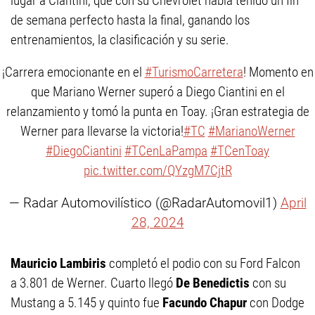
lugar a Ciantini, que con su Chevrolet había tenido un fin
de semana perfecto hasta la final, ganando los
entrenamientos, la clasificación y su serie.
¡Carrera emocionante en el
#TurismoCarretera
! Momento en
que Mariano Werner superó a Diego Ciantini en el
relanzamiento y tomó la punta en Toay. ¡Gran estrategia de
Werner para llevarse la victoria!
#TC
#MarianoWerner
#DiegoCiantini
#TCenLaPampa
#TCenToay
pic.twitter.com/QYzgM7CjtR
— Radar Automovilístico (@RadarAutomovil1)
April
28, 2024
Mauricio Lambiris
completó el podio con su Ford Falcon
a 3.801 de Werner. Cuarto llegó
De Benedictis
con su
Mustang a 5.145 y quinto fue
Facundo Chapur
con Dodge