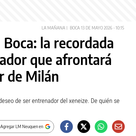
LA MAÑANA
BOCA
13 DE MAYO 2026 - 10:15
a Boca: la recordada
nador que afrontará
er de Milán
deseo de ser entrenador del xeneize. De quién se
 Agregar LM Neuquen en