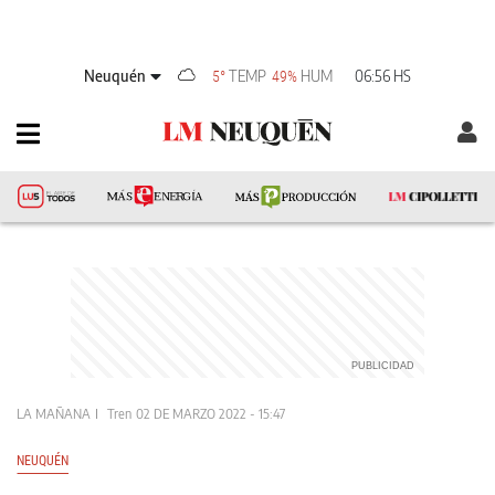
Neuquén
TEMP
HUM
06:56 HS
5°
49%
LA MAÑANA
Tren
02 DE MARZO 2022 - 15:47
NEUQUÉN