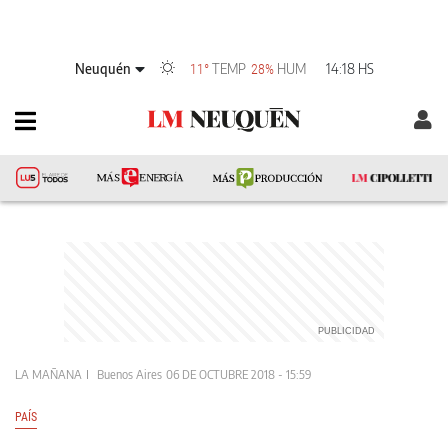
Neuquén
TEMP
HUM
14:18 HS
11°
28%
LA MAÑANA
Buenos Aires
06 DE OCTUBRE 2018 - 15:59
PAÍS