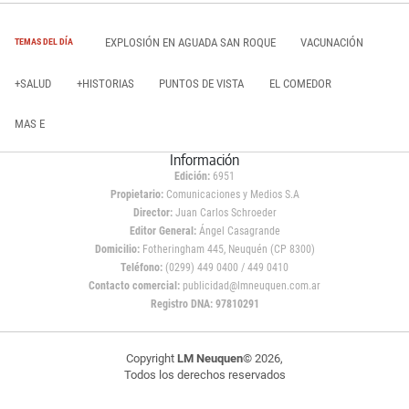
EXPLOSIÓN EN AGUADA SAN ROQUE
VACUNACIÓN
TEMAS DEL DÍA
+SALUD
+HISTORIAS
PUNTOS DE VISTA
EL COMEDOR
MAS E
Información
Edición:
6951
Propietario:
Comunicaciones y Medios S.A
Director:
Juan Carlos Schroeder
Editor General:
Ángel Casagrande
Domicilio:
Fotheringham 445, Neuquén (CP 8300)
Teléfono:
(0299) 449 0400 / 449 0410
Contacto comercial:
publicidad@lmneuquen.com.ar
Registro DNA: 97810291
Copyright
LM Neuquen
© 2026,
Todos los derechos reservados