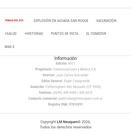
EXPLOSIÓN EN AGUADA SAN ROQUE
VACUNACIÓN
TEMAS DEL DÍA
+SALUD
+HISTORIAS
PUNTOS DE VISTA
EL COMEDOR
MAS E
Información
Edición:
6951
Propietario:
Comunicaciones y Medios S.A
Director:
Juan Carlos Schroeder
Editor General:
Ángel Casagrande
Domicilio:
Fotheringham 445, Neuquén (CP 8300)
Teléfono:
(0299) 449 0400 / 449 0410
Contacto comercial:
publicidad@lmneuquen.com.ar
Registro DNA: 97810291
Copyright
LM Neuquen
© 2026,
Todos los derechos reservados