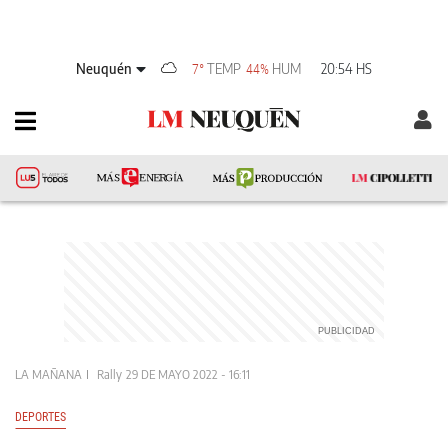
Neuquén
TEMP
HUM
20:54 HS
7°
44%
LA MAÑANA
Rally
29 DE MAYO 2022 - 16:11
DEPORTES