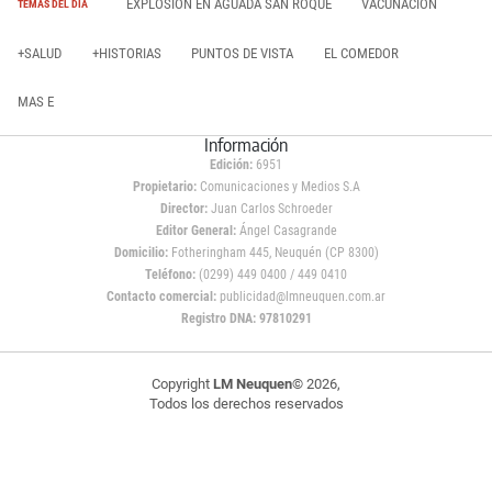
EXPLOSIÓN EN AGUADA SAN ROQUE
VACUNACIÓN
TEMAS DEL DÍA
+SALUD
+HISTORIAS
PUNTOS DE VISTA
EL COMEDOR
MAS E
Información
Edición:
6951
Propietario:
Comunicaciones y Medios S.A
Director:
Juan Carlos Schroeder
Editor General:
Ángel Casagrande
Domicilio:
Fotheringham 445, Neuquén (CP 8300)
Teléfono:
(0299) 449 0400 / 449 0410
Contacto comercial:
publicidad@lmneuquen.com.ar
Registro DNA: 97810291
Copyright
LM Neuquen
© 2026,
Todos los derechos reservados