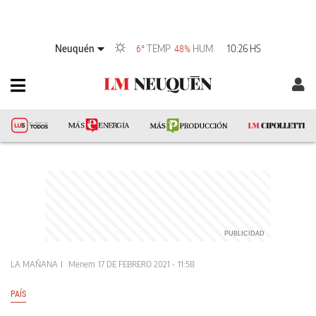
Neuquén
TEMP
HUM
10:26 HS
6°
48%
LA MAÑANA
Menem
17 DE FEBRERO 2021 - 11:58
PAÍS