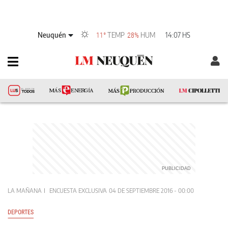
Neuquén
TEMP
HUM
14:07 HS
11°
28%
LA MAÑANA
ENCUESTA EXCLUSIVA
04 DE SEPTIEMBRE 2016 - 00:00
DEPORTES