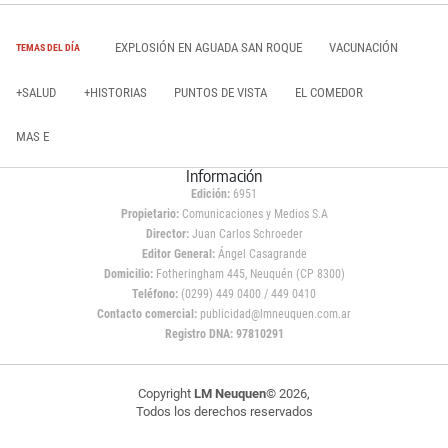
EXPLOSIÓN EN AGUADA SAN ROQUE
VACUNACIÓN
TEMAS DEL DÍA
+SALUD
+HISTORIAS
PUNTOS DE VISTA
EL COMEDOR
MAS E
Información
Edición:
6951
Propietario:
Comunicaciones y Medios S.A
Director:
Juan Carlos Schroeder
Editor General:
Ángel Casagrande
Domicilio:
Fotheringham 445, Neuquén (CP 8300)
Teléfono:
(0299) 449 0400 / 449 0410
Contacto comercial:
publicidad@lmneuquen.com.ar
Registro DNA: 97810291
Copyright
LM Neuquen
© 2026,
Todos los derechos reservados