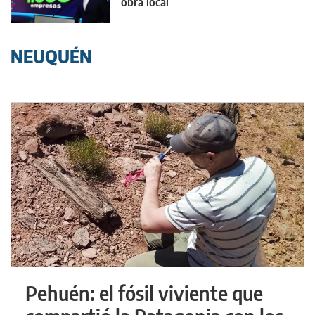
obra local
NEUQUÉN
Pehuén: el fósil viviente que