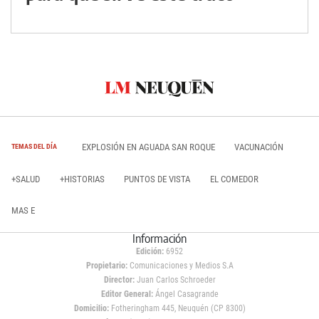
EXPLOSIÓN EN AGUADA SAN ROQUE
VACUNACIÓN
TEMAS DEL DÍA
+SALUD
+HISTORIAS
PUNTOS DE VISTA
EL COMEDOR
MAS E
Información
Edición:
6952
Propietario:
Comunicaciones y Medios S.A
Director:
Juan Carlos Schroeder
Editor General:
Ángel Casagrande
Domicilio:
Fotheringham 445, Neuquén (CP 8300)