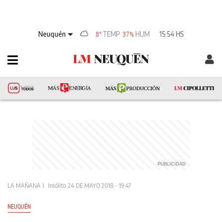
Neuquén
TEMP
HUM
15:54 HS
8°
37%
LA MAÑANA
Insólito
24 DE MAYO 2018 - 19:47
NEUQUÉN