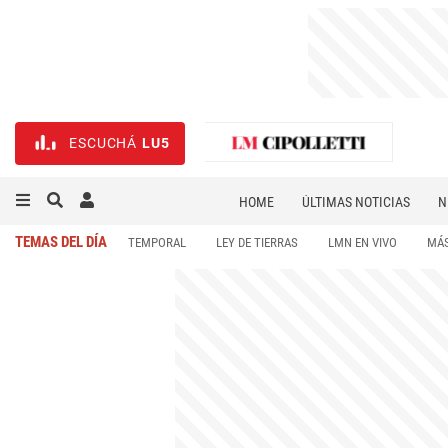
ESCUCHÁ
LU5
HOME
ÚLTIMAS NOTICIAS
N
NECROLÓGICAS
DEPORTES
TEMAS DEL DÍA
TEMPORAL
LEY DE TIERRAS
LMN EN VIVO
MÁS