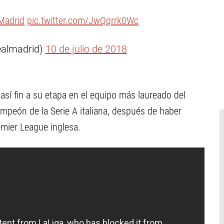
Madrid
pic.twitter.com/JwQqrrk0Wc
ealmadrid)
10 de julio de 2018
así fin a su etapa en el equipo más laureado del
peón de la Serie A italiana, después de haber
emier League inglesa.