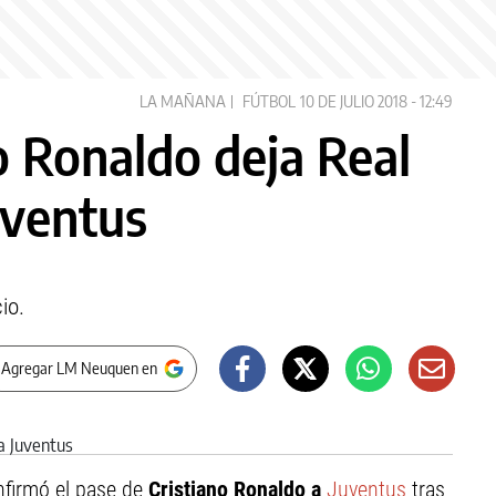
LA MAÑANA
FÚTBOL
10 DE JULIO 2018 - 12:49
no Ronaldo deja Real
uventus
io.
 Agregar LM Neuquen en
nfirmó el pase de
Cristiano Ronaldo a
Juventus
tras