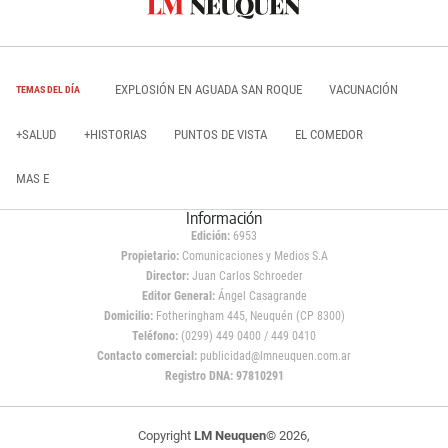
EXPLOSIÓN EN AGUADA SAN ROQUE
VACUNACIÓN
TEMAS DEL DÍA
+SALUD
+HISTORIAS
PUNTOS DE VISTA
EL COMEDOR
MAS E
Información
Edición:
6953
Propietario:
Comunicaciones y Medios S.A
Director:
Juan Carlos Schroeder
Editor General:
Ángel Casagrande
Domicilio:
Fotheringham 445, Neuquén (CP 8300)
Teléfono:
(0299) 449 0400 / 449 0410
Contacto comercial:
publicidad@lmneuquen.com.ar
Registro DNA: 97810291
Copyright
LM Neuquen
© 2026,