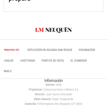
EXPLOSIÓN EN AGUADA SAN ROQUE
VACUNACIÓN
TEMAS DEL DÍA
+SALUD
+HISTORIAS
PUNTOS DE VISTA
EL COMEDOR
MAS E
Información
Edición:
6948
Propietario:
Comunicaciones y Medios S.A
Director:
Juan Carlos Schroeder
Editor General:
Ángel Casagrande
Domicilio:
Fotheringham 445, Neuquén (CP 8300)