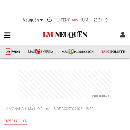
Neuquén
TEMP
HUM
23:31 HS
5°
60%
LA MAÑANA
María O'Donnell
18 DE AGOSTO 2023 - 18:30
ESPECTÁCULOS