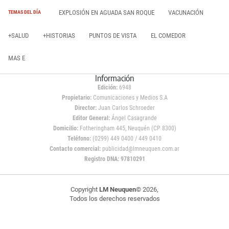
EXPLOSIÓN EN AGUADA SAN ROQUE
VACUNACIÓN
TEMAS DEL DÍA
+SALUD
+HISTORIAS
PUNTOS DE VISTA
EL COMEDOR
MAS E
Información
Edición:
6948
Propietario:
Comunicaciones y Medios S.A
Director:
Juan Carlos Schroeder
Editor General:
Ángel Casagrande
Domicilio:
Fotheringham 445, Neuquén (CP 8300)
Teléfono:
(0299) 449 0400 / 449 0410
Contacto comercial:
publicidad@lmneuquen.com.ar
Registro DNA: 97810291
Copyright
LM Neuquen
© 2026,
Todos los derechos reservados