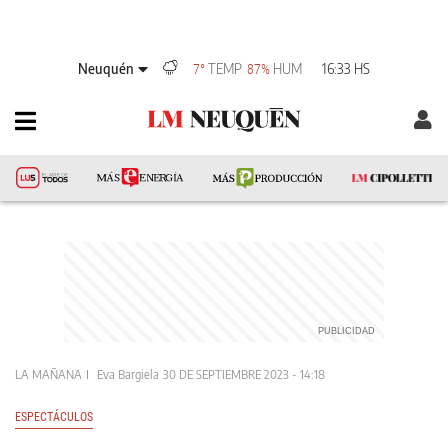
Neuquén
TEMP
HUM
16:33 HS
7°
87%
LA MAÑANA
Eva Bargiela
30 DE SEPTIEMBRE 2023 - 14:18
ESPECTÁCULOS