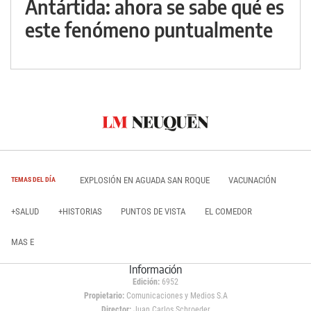
Antártida: ahora se sabe qué es
este fenómeno puntualmente
EXPLOSIÓN EN AGUADA SAN ROQUE
VACUNACIÓN
TEMAS DEL DÍA
+SALUD
+HISTORIAS
PUNTOS DE VISTA
EL COMEDOR
MAS E
Información
Edición:
6952
Propietario:
Comunicaciones y Medios S.A
Director:
Juan Carlos Schroeder