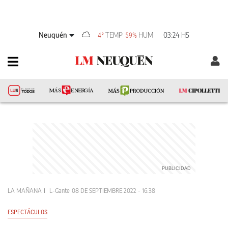
Neuquén
TEMP
HUM
03:24 HS
4°
59%
LA MAÑANA
L-Gante
08 DE SEPTIEMBRE 2022 - 16:38
ESPECTÁCULOS