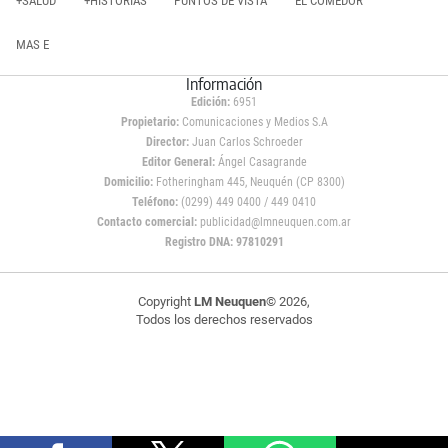
+SALUD
+HISTORIAS
PUNTOS DE VISTA
EL COMEDOR
MAS E
Información
Edición:
6951
Propietario:
Comunicaciones y Medios S.A
Director:
Juan Carlos Schroeder
Editor General:
Ángel Casagrande
Domicilio:
Fotheringham 445, Neuquén (CP 8300)
Teléfono:
(0299) 449 0400 / 449 0410
Contacto comercial:
publicidad@lmneuquen.com.ar
Registro DNA: 97810291
Copyright
LM Neuquen
© 2026,
Todos los derechos reservados