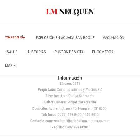
EXPLOSIÓN EN AGUADA SAN ROQUE
VACUNACIÓN
TEMAS DEL DÍA
+SALUD
+HISTORIAS
PUNTOS DE VISTA
EL COMEDOR
MAS E
Información
Edición:
6949
Propietario:
Comunicaciones y Medios S.A
Director:
Juan Carlos Schroeder
Editor General:
Ángel Casagrande
Domicilio:
Fotheringham 445, Neuquén (CP 8300)
Teléfono:
(0299) 449 0400 / 449 0410
Contacto comercial:
publicidad@lmneuquen.com.ar
Registro DNA: 97810291