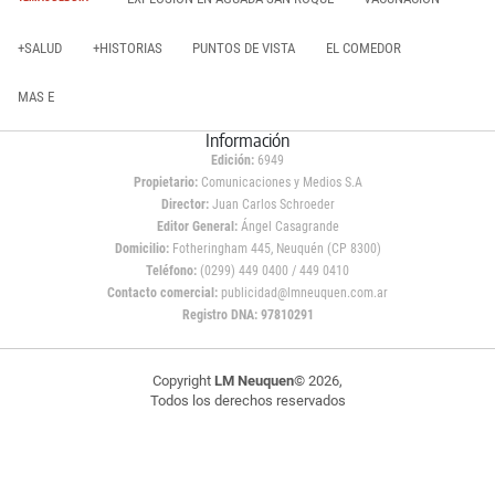
+SALUD
+HISTORIAS
PUNTOS DE VISTA
EL COMEDOR
MAS E
Información
Edición:
6949
Propietario:
Comunicaciones y Medios S.A
Director:
Juan Carlos Schroeder
Editor General:
Ángel Casagrande
Domicilio:
Fotheringham 445, Neuquén (CP 8300)
Teléfono:
(0299) 449 0400 / 449 0410
Contacto comercial:
publicidad@lmneuquen.com.ar
Registro DNA: 97810291
Copyright
LM Neuquen
© 2026,
Todos los derechos reservados