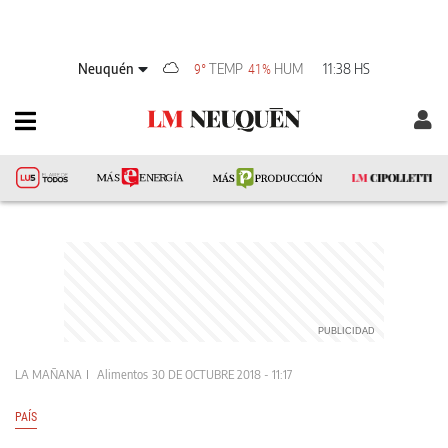
Neuquén
TEMP
HUM
11:38 HS
9°
41%
LA MAÑANA
Alimentos
30 DE OCTUBRE 2018 - 11:17
PAÍS