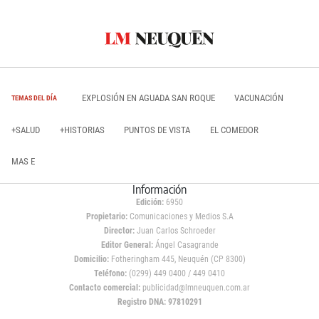
EXPLOSIÓN EN AGUADA SAN ROQUE
VACUNACIÓN
TEMAS DEL DÍA
+SALUD
+HISTORIAS
PUNTOS DE VISTA
EL COMEDOR
MAS E
Información
Edición:
6950
Propietario:
Comunicaciones y Medios S.A
Director:
Juan Carlos Schroeder
Editor General:
Ángel Casagrande
Domicilio:
Fotheringham 445, Neuquén (CP 8300)
Teléfono:
(0299) 449 0400 / 449 0410
Contacto comercial:
publicidad@lmneuquen.com.ar
Registro DNA: 97810291