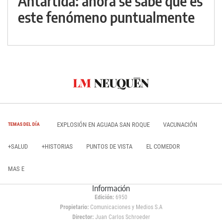
Antártida: ahora se sabe qué es
este fenómeno puntualmente
EXPLOSIÓN EN AGUADA SAN ROQUE
VACUNACIÓN
TEMAS DEL DÍA
+SALUD
+HISTORIAS
PUNTOS DE VISTA
EL COMEDOR
MAS E
Información
Edición:
6950
Propietario:
Comunicaciones y Medios S.A
Director:
Juan Carlos Schroeder