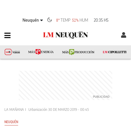
Neuquén
TEMP
HUM
20:35 HS
8°
52%
LA MAÑANA
Urbanización
30 DE MARZO 2019 - 00:45
NEUQUÉN