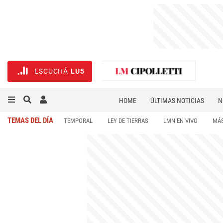
ESCUCHÁ
LU5
HOME
ÚLTIMAS NOTICIAS
N
NECROLÓGICAS
DEPORTES
TEMAS DEL DÍA
TEMPORAL
LEY DE TIERRAS
LMN EN VIVO
MÁS