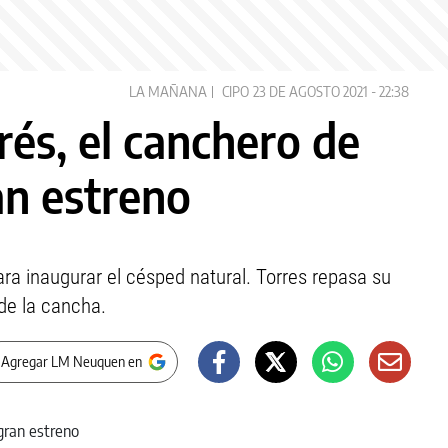
LA MAÑANA
CIPO
23 DE AGOSTO 2021 - 22:38
rés, el canchero de
ran estreno
ara inaugurar el césped natural. Torres repasa su
 de la cancha.
 Agregar LM Neuquen en