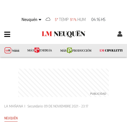
Neuquén
TEMP
HUM
04:16 HS
5°
91%
LA MAÑANA
Secundario
09 DE NOVIEMBRE 2021 - 23:17
NEUQUÉN