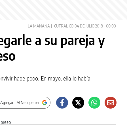
LA MAÑANA
CUTRAL CO
04 DE JULIO 2018 - 00:00
garle a su pareja y
eso
nvivir hace poco. En mayo, ella lo había
 Agregar LM Neuquen en