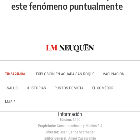
este fenómeno puntualmente
EXPLOSIÓN EN AGUADA SAN ROQUE
VACUNACIÓN
TEMAS DEL DÍA
+SALUD
+HISTORIAS
PUNTOS DE VISTA
EL COMEDOR
MAS E
Información
Edición:
6950
Propietario:
Comunicaciones y Medios S.A
Director:
Juan Carlos Schroeder
Editor General:
Ángel Casagrande