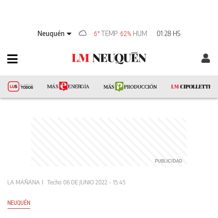
Neuquén
TEMP
HUM
01:28 HS
6°
62%
LA MAÑANA
Techo
06 DE JUNIO 2022 - 15:45
NEUQUÉN