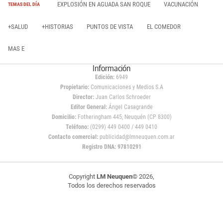
EXPLOSIÓN EN AGUADA SAN ROQUE
VACUNACIÓN
TEMAS DEL DÍA
+SALUD
+HISTORIAS
PUNTOS DE VISTA
EL COMEDOR
MAS E
Información
Edición:
6949
Propietario:
Comunicaciones y Medios S.A
Director:
Juan Carlos Schroeder
Editor General:
Ángel Casagrande
Domicilio:
Fotheringham 445, Neuquén (CP 8300)
Teléfono:
(0299) 449 0400 / 449 0410
Contacto comercial:
publicidad@lmneuquen.com.ar
Registro DNA: 97810291
Copyright
LM Neuquen
© 2026,
Todos los derechos reservados