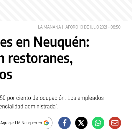
LA MAÑANA
AFORO
10 DE JULIO 2021 - 08:50
ones en Neuquén:
n restoranes,
os
n 50 por ciento de ocupación. Los empleados
encialidad administrada".
 Agregar LM Neuquen en