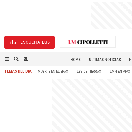
ESCUCHÁ
LU5
HOME
ÚLTIMAS NOTICIAS
N
NECROLÓGICAS
DEPORTES
TEMAS DEL DÍA
MUERTE EN EL EPAS
LEY DE TIERRAS
LMN EN VIVO