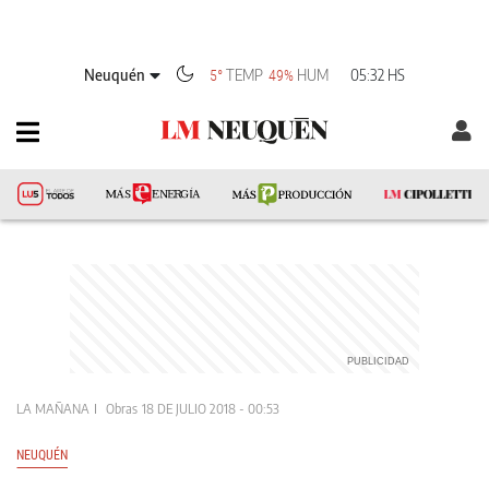
Neuquén
TEMP
HUM
05:32 HS
5°
49%
LA MAÑANA
Obras
18 DE JULIO 2018 - 00:53
NEUQUÉN