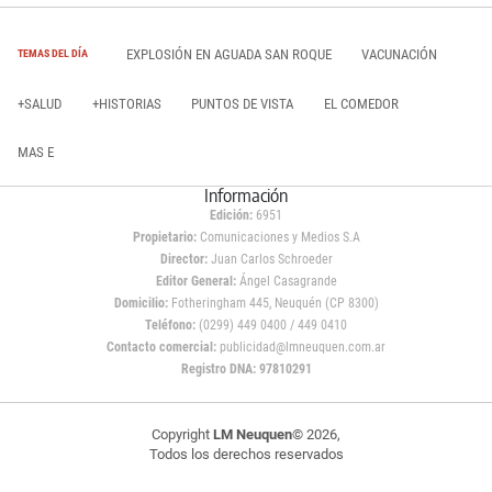
EXPLOSIÓN EN AGUADA SAN ROQUE
VACUNACIÓN
TEMAS DEL DÍA
+SALUD
+HISTORIAS
PUNTOS DE VISTA
EL COMEDOR
MAS E
Información
Edición:
6951
Propietario:
Comunicaciones y Medios S.A
Director:
Juan Carlos Schroeder
Editor General:
Ángel Casagrande
Domicilio:
Fotheringham 445, Neuquén (CP 8300)
Teléfono:
(0299) 449 0400 / 449 0410
Contacto comercial:
publicidad@lmneuquen.com.ar
Registro DNA: 97810291
Copyright
LM Neuquen
© 2026,
Todos los derechos reservados