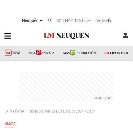
Neuquén
TEMP
HUM
14:36 HS
10°
46%
LA MAÑANA
Redes Sociales
22 DE FEBRERO 2024 - 20:37
MUNDO