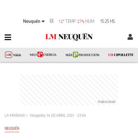
Neuquén
TEMP
HUM
15:25 HS
12°
27%
LA MAÑANA
Hisopados
14 DE ABRIL 2021 - 23:04
NEUQUÉN