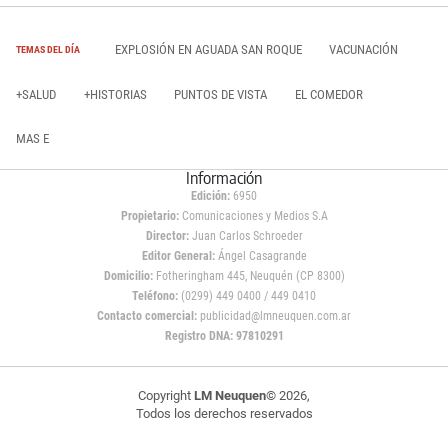
EXPLOSIÓN EN AGUADA SAN ROQUE
VACUNACIÓN
TEMAS DEL DÍA
+SALUD
+HISTORIAS
PUNTOS DE VISTA
EL COMEDOR
MAS E
Información
Edición:
6950
Propietario:
Comunicaciones y Medios S.A
Director:
Juan Carlos Schroeder
Editor General:
Ángel Casagrande
Domicilio:
Fotheringham 445, Neuquén (CP 8300)
Teléfono:
(0299) 449 0400 / 449 0410
Contacto comercial:
publicidad@lmneuquen.com.ar
Registro DNA: 97810291
Copyright
LM Neuquen
© 2026,
Todos los derechos reservados