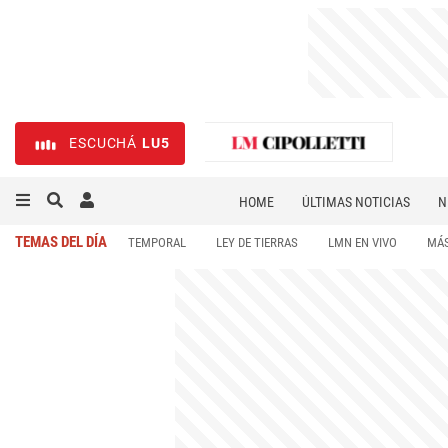
ESCUCHÁ
LU5
HOME
ÚLTIMAS NOTICIAS
N
NECROLÓGICAS
DEPORTES
TEMAS DEL DÍA
TEMPORAL
LEY DE TIERRAS
LMN EN VIVO
MÁS