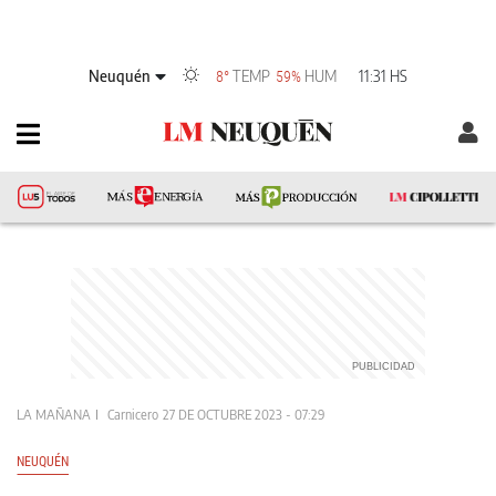
Neuquén
TEMP
HUM
11:31 HS
8°
59%
LA MAÑANA
Carnicero
27 DE OCTUBRE 2023 - 07:29
NEUQUÉN