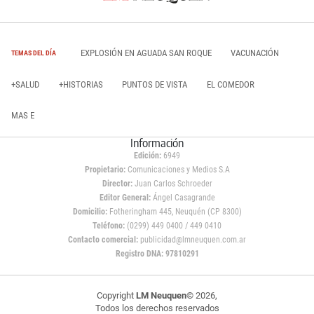
EXPLOSIÓN EN AGUADA SAN ROQUE
VACUNACIÓN
TEMAS DEL DÍA
+SALUD
+HISTORIAS
PUNTOS DE VISTA
EL COMEDOR
MAS E
Información
Edición:
6949
Propietario:
Comunicaciones y Medios S.A
Director:
Juan Carlos Schroeder
Editor General:
Ángel Casagrande
Domicilio:
Fotheringham 445, Neuquén (CP 8300)
Teléfono:
(0299) 449 0400 / 449 0410
Contacto comercial:
publicidad@lmneuquen.com.ar
Registro DNA: 97810291
Copyright
LM Neuquen
© 2026,
Todos los derechos reservados