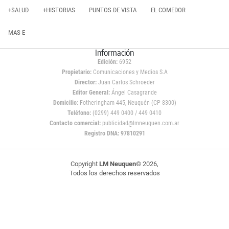
+SALUD
+HISTORIAS
PUNTOS DE VISTA
EL COMEDOR
MAS E
Información
Edición:
6952
Propietario:
Comunicaciones y Medios S.A
Director:
Juan Carlos Schroeder
Editor General:
Ángel Casagrande
Domicilio:
Fotheringham 445, Neuquén (CP 8300)
Teléfono:
(0299) 449 0400 / 449 0410
Contacto comercial:
publicidad@lmneuquen.com.ar
Registro DNA: 97810291
Copyright
LM Neuquen
© 2026,
Todos los derechos reservados