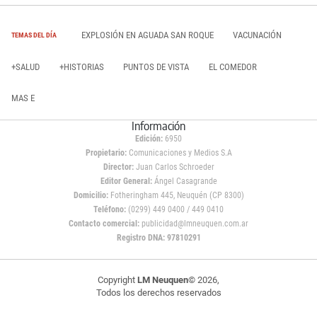
EXPLOSIÓN EN AGUADA SAN ROQUE
VACUNACIÓN
TEMAS DEL DÍA
+SALUD
+HISTORIAS
PUNTOS DE VISTA
EL COMEDOR
MAS E
Información
Edición:
6950
Propietario:
Comunicaciones y Medios S.A
Director:
Juan Carlos Schroeder
Editor General:
Ángel Casagrande
Domicilio:
Fotheringham 445, Neuquén (CP 8300)
Teléfono:
(0299) 449 0400 / 449 0410
Contacto comercial:
publicidad@lmneuquen.com.ar
Registro DNA: 97810291
Copyright
LM Neuquen
© 2026,
Todos los derechos reservados