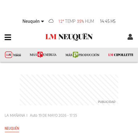
Neuquén
TEMP
HUM
14:45 HS
12°
35%
LA MAÑANA
Auto
19 DE MAYO 2026 - 17:55
NEUQUÉN