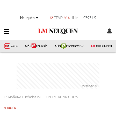
Neuquén
TEMP
HUM
03:27 HS
5°
93%
LA MAÑANA
Inflación
15 DE SEPTIEMBRE 2023 - 11:25
NEUQUÉN