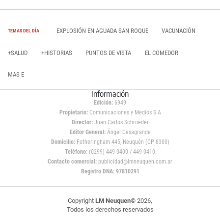
EXPLOSIÓN EN AGUADA SAN ROQUE
VACUNACIÓN
TEMAS DEL DÍA
+SALUD
+HISTORIAS
PUNTOS DE VISTA
EL COMEDOR
MAS E
Información
Edición:
6949
Propietario:
Comunicaciones y Medios S.A
Director:
Juan Carlos Schroeder
Editor General:
Ángel Casagrande
Domicilio:
Fotheringham 445, Neuquén (CP 8300)
Teléfono:
(0299) 449 0400 / 449 0410
Contacto comercial:
publicidad@lmneuquen.com.ar
Registro DNA: 97810291
Copyright
LM Neuquen
© 2026,
Todos los derechos reservados