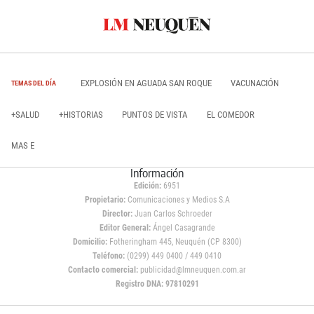
EXPLOSIÓN EN AGUADA SAN ROQUE
VACUNACIÓN
TEMAS DEL DÍA
+SALUD
+HISTORIAS
PUNTOS DE VISTA
EL COMEDOR
MAS E
Información
Edición:
6951
Propietario:
Comunicaciones y Medios S.A
Director:
Juan Carlos Schroeder
Editor General:
Ángel Casagrande
Domicilio:
Fotheringham 445, Neuquén (CP 8300)
Teléfono:
(0299) 449 0400 / 449 0410
Contacto comercial:
publicidad@lmneuquen.com.ar
Registro DNA: 97810291