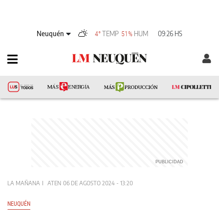
Neuquén
TEMP
HUM
09:26 HS
4°
51%
LA MAÑANA
ATEN
06 DE AGOSTO 2024 - 13:20
NEUQUÉN