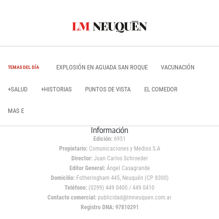
EXPLOSIÓN EN AGUADA SAN ROQUE
VACUNACIÓN
TEMAS DEL DÍA
+SALUD
+HISTORIAS
PUNTOS DE VISTA
EL COMEDOR
MAS E
Información
Edición:
6951
Propietario:
Comunicaciones y Medios S.A
Director:
Juan Carlos Schroeder
Editor General:
Ángel Casagrande
Domicilio:
Fotheringham 445, Neuquén (CP 8300)
Teléfono:
(0299) 449 0400 / 449 0410
Contacto comercial:
publicidad@lmneuquen.com.ar
Registro DNA: 97810291