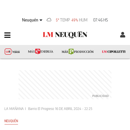
Neuquén
TEMP
HUM
07:46 HS
5°
49%
LA MAÑANA
Barrio El Progreso
16 DE ABRIL 2024 - 22:25
NEUQUÉN