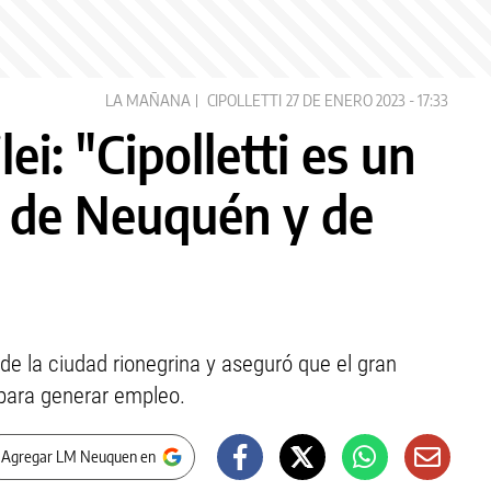
LA MAÑANA
CIPOLLETTI
27 DE ENERO 2023 - 17:33
ei: "Cipolletti es un
e de Neuquén y de
de la ciudad rionegrina y aseguró que el gran
 para generar empleo.
 Agregar LM Neuquen en