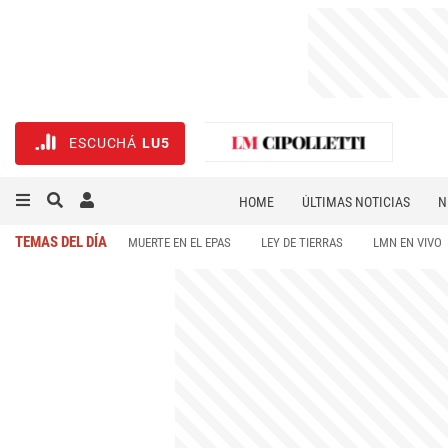
ESCUCHÁ
LU5
HOME
ÚLTIMAS NOTICIAS
N
NECROLÓGICAS
DEPORTES
TEMAS DEL DÍA
MUERTE EN EL EPAS
LEY DE TIERRAS
LMN EN VIVO