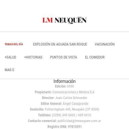
EXPLOSIÓN EN AGUADA SAN ROQUE
VACUNACIÓN
TEMAS DEL DÍA
+SALUD
+HISTORIAS
PUNTOS DE VISTA
EL COMEDOR
MAS E
Información
Edición:
6950
Propietario:
Comunicaciones y Medios S.A
Director:
Juan Carlos Schroeder
Editor General:
Ángel Casagrande
Domicilio:
Fotheringham 445, Neuquén (CP 8300)
Teléfono:
(0299) 449 0400 / 449 0410
Contacto comercial:
publicidad@lmneuquen.com.ar
Registro DNA: 97810291