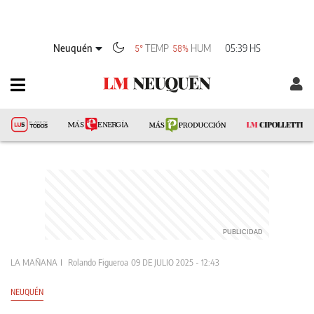
Neuquén
TEMP
HUM
05:39 HS
5°
58%
LA MAÑANA
Rolando Figueroa
09 DE JULIO 2025 - 12:43
NEUQUÉN