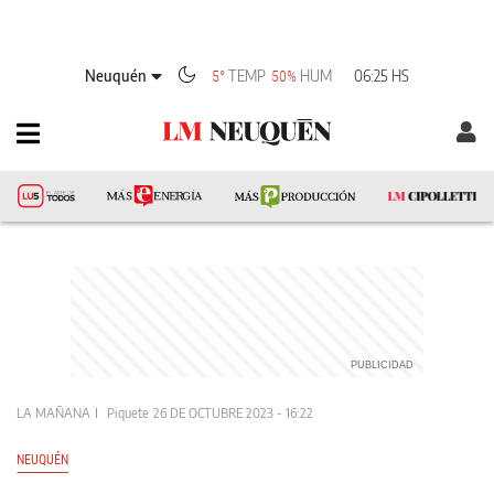
Neuquén
TEMP
HUM
06:25 HS
5°
50%
LA MAÑANA
Piquete
26 DE OCTUBRE 2023 - 16:22
NEUQUÉN