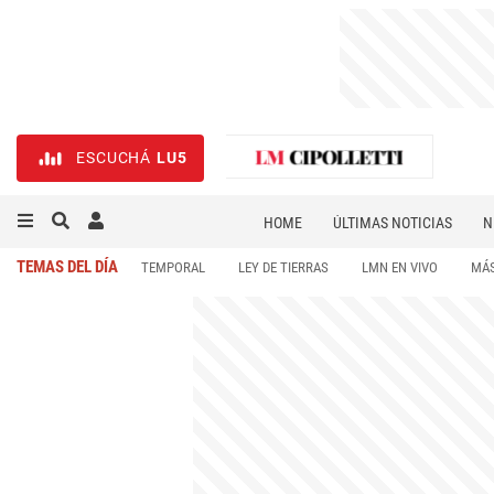
ESCUCHÁ
LU5
HOME
ÚLTIMAS NOTICIAS
N
NECROLÓGICAS
DEPORTES
TEMAS DEL DÍA
TEMPORAL
LEY DE TIERRAS
LMN EN VIVO
MÁS