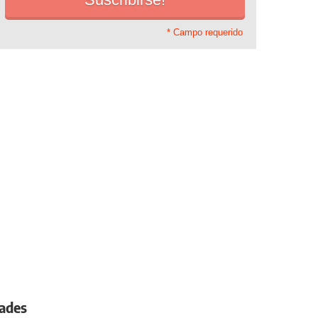
* Campo requerido
dades