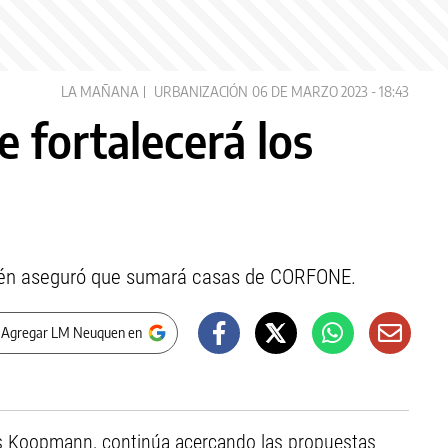
LA MAÑANA
URBANIZACIÓN
06 DE MARZO 2023 - 18:43
 fortalecerá los
bién aseguró que sumará casas de CORFONE.
 Agregar LM Neuquen en
s Koopmann, continúa acercando las propuestas