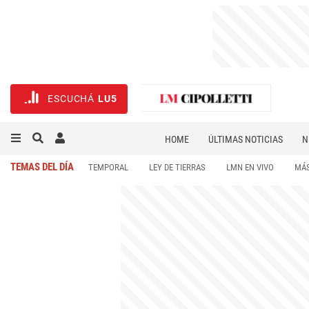
ESCUCHÁ
LU5
HOME
ÚLTIMAS NOTICIAS
N
NECROLÓGICAS
DEPORTES
TEMAS DEL DÍA
TEMPORAL
LEY DE TIERRAS
LMN EN VIVO
MÁS