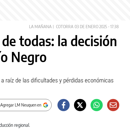
LA MAÑANA
COTORRA
03 DE ENERO 2025 - 17:38
 de todas: la decisión
ío Negro
 a raíz de las dificultades y pérdidas económicas
 Agregar LM Neuquen en