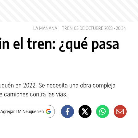
LA MAÑANA
TREN
05 DE OCTUBRE 2023 - 20:34
n el tren: ¿qué pasa
euquén en 2022. Se necesita una obra compleja
de camiones contra las vías.
 Agregar LM Neuquen en