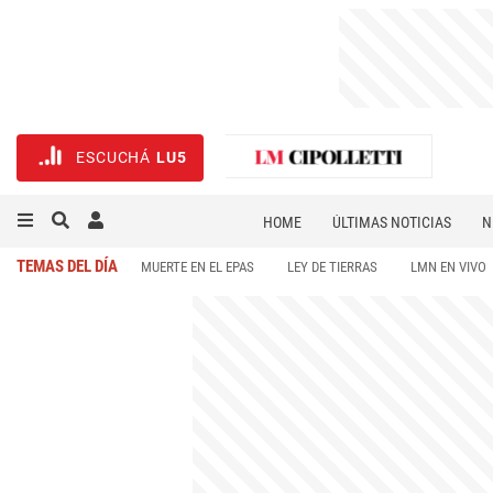
ESCUCHÁ
LU5
HOME
ÚLTIMAS NOTICIAS
N
NECROLÓGICAS
DEPORTES
TEMAS DEL DÍA
MUERTE EN EL EPAS
LEY DE TIERRAS
LMN EN VIVO