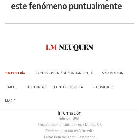
este fenómeno puntualmente
EXPLOSIÓN EN AGUADA SAN ROQUE
VACUNACIÓN
TEMAS DEL DÍA
+SALUD
+HISTORIAS
PUNTOS DE VISTA
EL COMEDOR
MAS E
Información
Edición:
6951
Propietario:
Comunicaciones y Medios S.A
Director:
Juan Carlos Schroeder
Editor General:
Ángel Casagrande