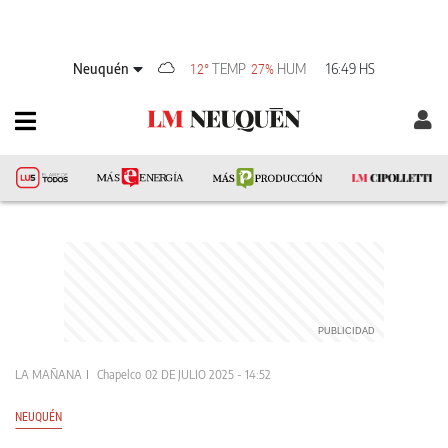
Neuquén
TEMP
HUM
16:49 HS
12°
27%
LA MAÑANA
Chapelco
02 DE JULIO 2025 - 14:52
NEUQUÉN