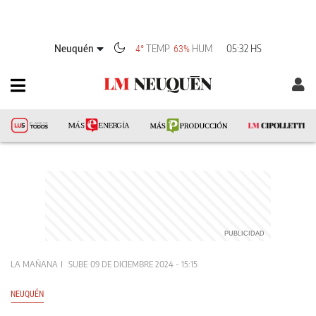
Neuquén
TEMP
HUM
05:32 HS
4°
63%
LA MAÑANA
SUBE
09 DE DICIEMBRE 2024 - 15:15
NEUQUÉN