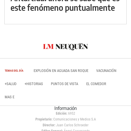
este fenómeno puntualmente
EXPLOSIÓN EN AGUADA SAN ROQUE
VACUNACIÓN
TEMAS DEL DÍA
+SALUD
+HISTORIAS
PUNTOS DE VISTA
EL COMEDOR
MAS E
Información
Edición:
6952
Propietario:
Comunicaciones y Medios S.A
Director:
Juan Carlos Schroeder