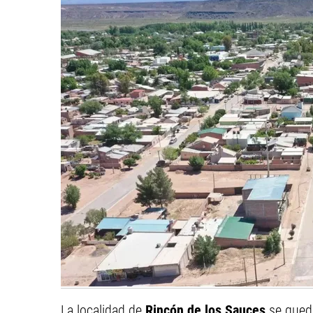
La localidad de
Rincón de los Sauces
se qued