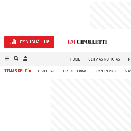
ESCUCHÁ
LU5
HOME
ÚLTIMAS NOTICIAS
N
NECROLÓGICAS
DEPORTES
TEMAS DEL DÍA
TEMPORAL
LEY DE TIERRAS
LMN EN VIVO
MÁS