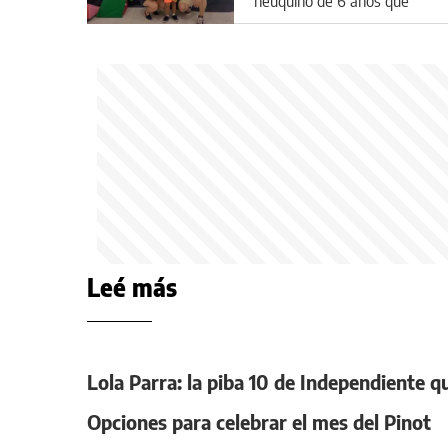
neuquino de 6 años que
necesita una prótesis de
$50 millones
Leé más
Lola Parra: la piba 10 de Independiente q
Opciones para celebrar el mes del Pinot