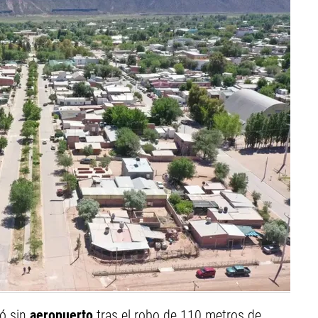
ó sin
aeropuerto
tras el robo de 110 metros de