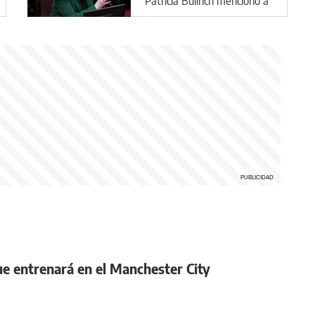
Patricia Bullrich mencionó a
la antena china en Neuquén
ue entrenará en el Manchester City