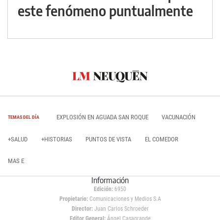
este fenómeno puntualmente
EXPLOSIÓN EN AGUADA SAN ROQUE
VACUNACIÓN
TEMAS DEL DÍA
+SALUD
+HISTORIAS
PUNTOS DE VISTA
EL COMEDOR
MAS E
Información
Edición:
6950
Propietario:
Comunicaciones y Medios S.A
Director:
Juan Carlos Schroeder
Editor General:
Ángel Casagrande