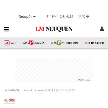
Neuquén
TEMP
HUM
01:43 HS
5°
92%
LA MAÑANA
Rolando Figueroa
17 DE JUNIO 2026 - 17:39
NEUQUÉN