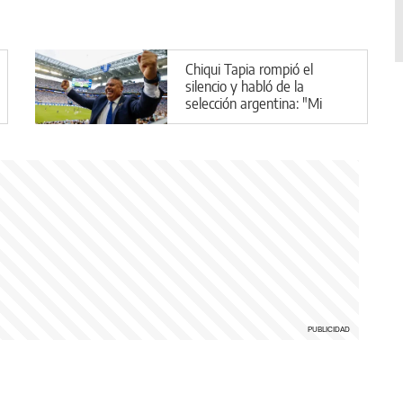
Chiqui Tapia rompió el
silencio y habló de la
selección argentina: "Mi
plan A, B y C es Scaloni"