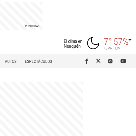
7°
57%
El clima en
Neuquén
TEMP
HUM
AUTOS
ESPECTÁCULOS