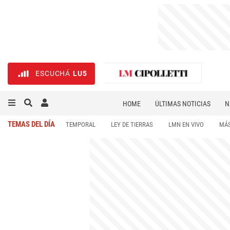
ESCUCHÁ
LU5
HOME
ÚLTIMAS NOTICIAS
N
NECROLÓGICAS
DEPORTES
TEMAS DEL DÍA
TEMPORAL
LEY DE TIERRAS
LMN EN VIVO
MÁS