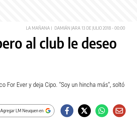
LA MAÑANA
DAMIÁN JARA
13 DE JULIO 2018 - 00:00
pero al club le deseo
co For Ever y deja Cipo. "Soy un hincha más", soltó
 Agregar LM Neuquen en